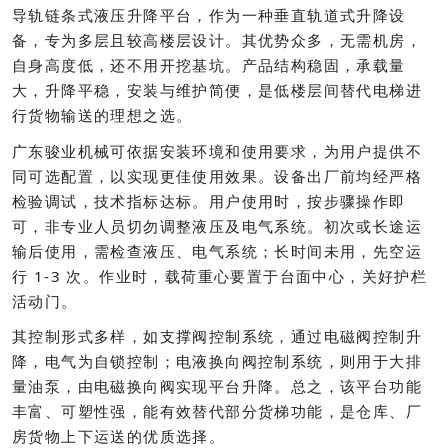
导轨链条式液压升降平台，作为一种垂直轨道式升降设
备，专为多层且较高楼层设计。其优势众多，无需机房，
自身高度低，还不用开挖基坑。产品结构稳固，承载量
大，升降平稳，安装与维护简便，是低楼层间替代电梯进
行货物输送的理想之选。
广东骏业机械可依据安装环境和使用要求，为用户提供不
同可选配置，以实现更佳使用效果。设备出厂前均经严格
检验调试，技术指标达标。用户使用时，按步骤操作即
可，非专业人员切勿调整液压及电气系统。初次或长途运
输后使用，需检查液压、电气系统；长时间未用，先空运
行 1-3 次。作业时，载荷重心要置于台面中心，关好护栏
活动门。
其控制形式多样，如支撑阀控制系统，通过电磁阀控制升
降，电气为自锁控制；电液换向阀控制系统，则用于大排
量油泵，由电磁换向阀实现平台升降。总之，该平台功能
丰富、可塑性强，能有效替代部分货梯功能，是仓库、厂
房货物上下运送的优质选择。