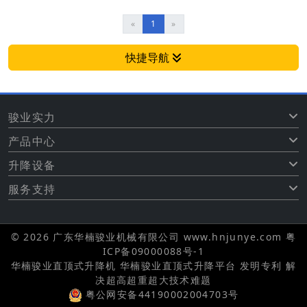
«
1
»
快捷导航
骏业实力
产品中心
升降设备
服务支持
© 2026 广东华楠骏业机械有限公司 www.hnjunye.com
粤
ICP备09000088号-1
华楠骏业直顶式升降机 华楠骏业直顶式升降平台 发明专利 解
决超高超重超大技术难题
粤公网安备44190002004703号