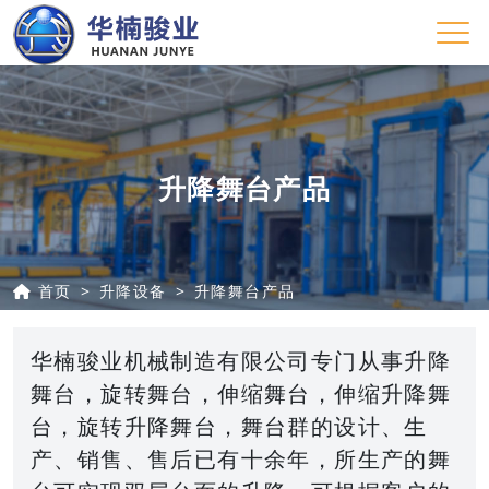
升降舞台产品
首页
升降设备
升降舞台产品
华楠骏业机械制造有限公司专门从事升降
舞台，旋转舞台，伸缩舞台，伸缩升降舞
台，旋转升降舞台，舞台群的设计、生
产、销售、售后已有十余年，所生产的舞