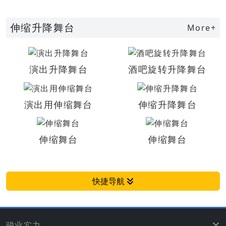
伸缩升降舞台
More+
演出升降舞台
酒吧旋转升降舞台
演出用伸缩舞台
伸缩升降舞台
伸缩舞台
伸缩舞台
快捷导航
骏业实力