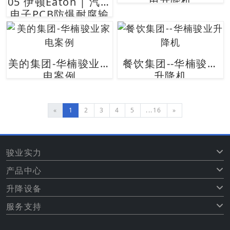
用升降机
05 伊顿Eaton | 汽车
电子PCB防爆耐腐输
送项目
美的集团-华楠骏业家
餐饮集团--华楠骏业
电案例
升降机
«
1
2
3
4
5
...16
»
骏业实力
产品中心
升降设备
服务支持