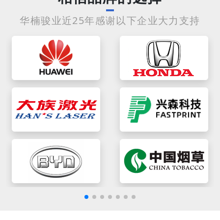
华楠骏业近25年感谢以下企业大力支持