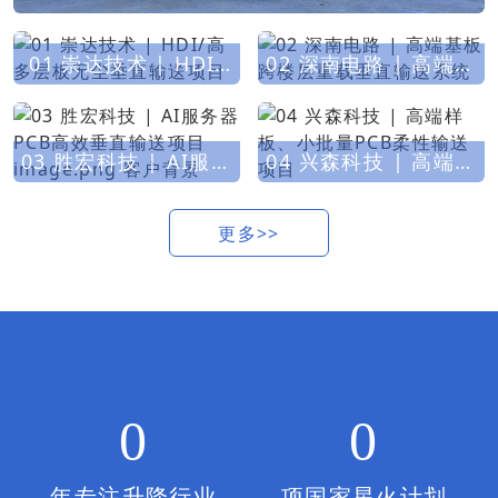
01 崇达技术 | HDI/
02 深南电路 | 高端基
高多层板无尘垂直输
板跨楼层重载垂直输
送项目
送系统
03 胜宏科技 | AI服务
04 兴森科技 | 高端样
器PCB高效垂直输送项
板、小批量PCB柔性输
目 image.png​ 客户
送项目
更多>>
背景
0
0
年
专注升降行业
项
国家星火计划