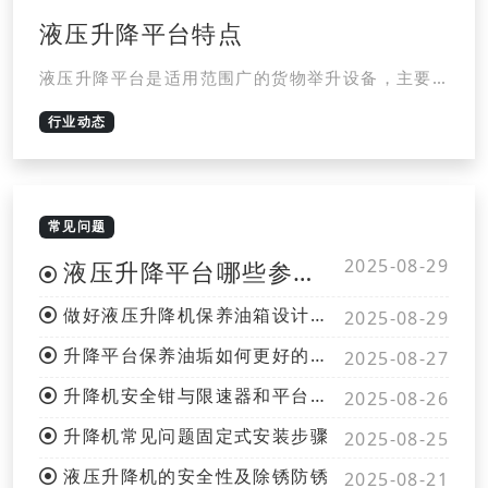
液压升降平台特点
液压升降平台是适用范围广的货物举升设备，主要
用于生产流水线高度差之间的货物运送，物料上
行业动态
线，下线，工件装配时调节工件高度，高处给料机
送料，大型设备装配时部件举升，大型机床上料，
下料，仓库装卸场所与叉车等
常见问题
2025-08-29
液压升降平台哪些参数是核心
做好液压升降机保养油箱设计注意容量
2025-08-29
升降平台保养油垢如何更好的清除
2025-08-27
升降机安全钳与限速器和平台使用须知
2025-08-26
升降机常见问题固定式安装步骤
2025-08-25
液压升降机的安全性及除锈防锈
2025-08-21