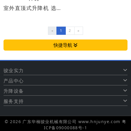
室外直顶式升降机 选购升降机 重载升降机 液压升降机
«
1
2
»
快捷导航
骏业实力
产品中心
升降设备
服务支持
© 2026 广东华楠骏业机械有限公司 www.hnjunye.com
粤
ICP备09000088号-1