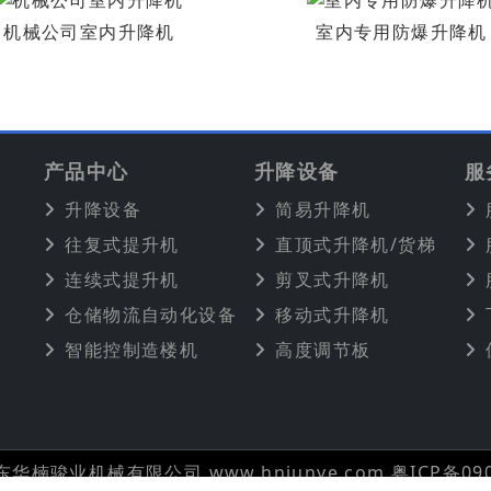
机械公司室内升降机
室内专用防爆升降机
产品中心
升降设备
服
升降设备
简易升降机
往复式提升机
直顶式升降机/货梯
连续式提升机
剪叉式升降机
仓储物流自动化设备
移动式升降机
智能控制造楼机
高度调节板
广东华楠骏业机械有限公司 www.hnjunye.com
粤ICP备090