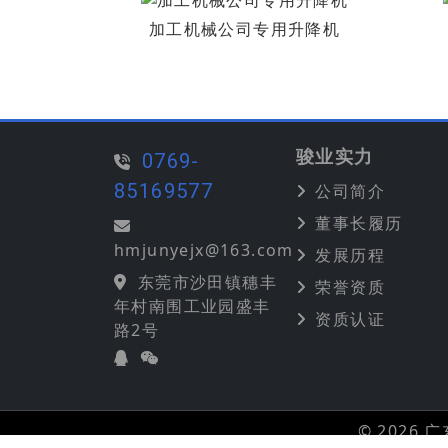
加工机械公司专用升降机
骏业实力
0769-
85169577
公司简介
董事长履历
hmjunyejx@163.com
发展历程
东莞市沙田镇穗丰
荣誉资质
年村南围工业园盛丰
资质认证
路2号
© 2026 