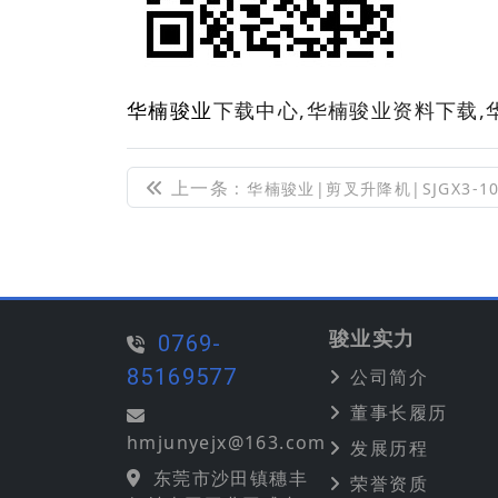
华楠骏业
下载中心,华楠骏业资料下载,
上一条
: 华楠骏业|剪叉升降机|SJGX3-
骏业实力
0769-
85169577
公司简介
董事长履历
hmjunyejx@163.com
发展历程
东莞市沙田镇穗丰
荣誉资质