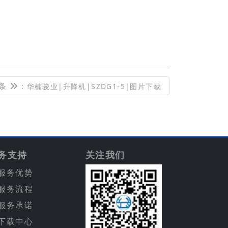
条
: 华楠骏业|升降机|SZDG1-5|图片下载
务支持
关注我们
服务优势
服务流程
服务承诺
下载中心