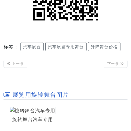
标签：
汽车展台
汽车展览专用舞台
升降舞台价格
上一条
下一条
展览用旋转舞台图片
旋转舞台汽车专用