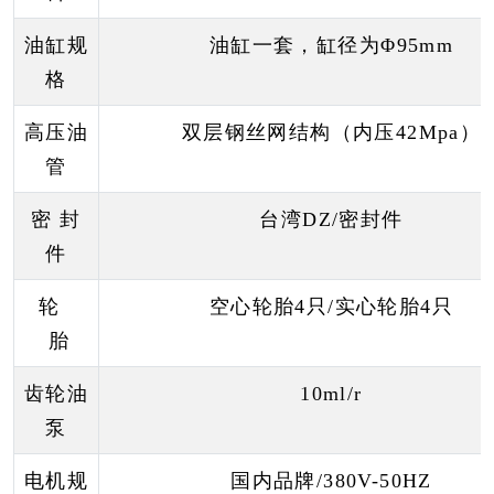
油缸规
油缸一套，缸径为Φ
95mm
格
高压油
双层钢丝网结构（内压
42Mpa
）
管
密 封
台湾
DZ/
密封件
件
轮
空心轮胎4只/实心轮胎4只
胎
齿轮油
10ml/r
泵
电机规
国内品牌/380V-50HZ