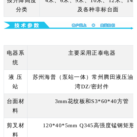
按升降高度
4米、6米、9米、10米、12米、14
分类
及各种非标台面
电器系
主要采用正泰电器
统
液 压
苏州海普（泵站一体）常州腾田液压油
站
湾
DZ/
密封件
台面材
3mm
花纹板和
S3*60*40
方管
料
剪叉材
120*40*5mm Q345
高强度锰钢矩形
料