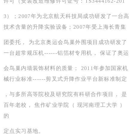
许可（安装改造维修许可证号：
TS3444162-20
1
3
）；
2007
年为北京航天科技局成功研发了一台高
技术含量的升降实验设备；2007年受上海长青
集
团委托， 为北京奥运会鸟巢外围项目成功研发了
一台超常规压机------铝箔材专用机， 保证了奥
运
会鸟巢内墙装饰材料的质量； 2011年参加国家机
械行业标准------剪叉式升降作业平台新标准制
定
，与多所高等院校及研究院有科研合作项目， 是
百年老校， 焦作矿业学院（ 现河南理工大学 ）
的
定点实习基地。