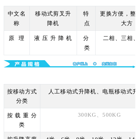
中文名
移动式剪叉升
特
更换方便，整
称
降机
点
大方
原 理
液 压 升 降 机
分
二相、三相
类
按移动方式
人工移动式升降机、电瓶移动式升
分类
300KG、500KG
按 载 重 分
类